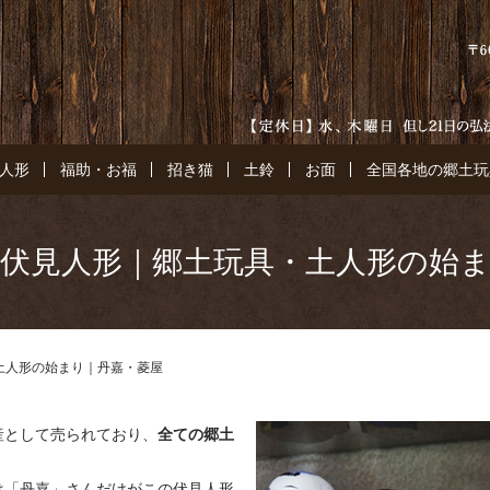
人形
福助・お福
招き猫
土鈴
お面
全国各地の郷土玩
伏見人形｜郷土玩具・土人形の始
土人形の始まり｜丹嘉・菱屋
産として売られており、
全ての郷土
は「丹嘉」さんだけがこの伏見人形