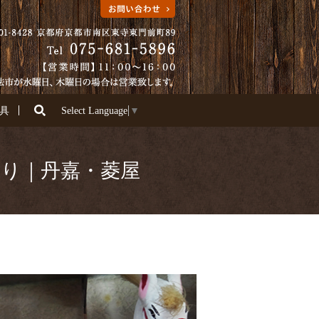
search
具
Select Language
▼
まり｜丹嘉・菱屋