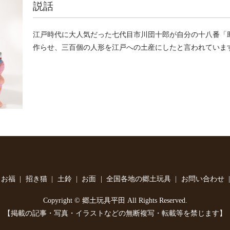
説話
江戸時代に大人気だった七代目市川団十郎が自分の十八番「
作らせ、三百個の人形を江戸への土産にしたと言われていま
・お福
招き猫
土鈴
お面
全国各地の郷土玩具
お問い合わせ
Copyright © 郷土玩具平田 All Rights Reserved.
【掲載の記事・写真・イラストなどの無断複写・転載等を禁じます】