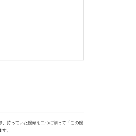
際、持っていた饅頭を二つに割って「この饅
ます。