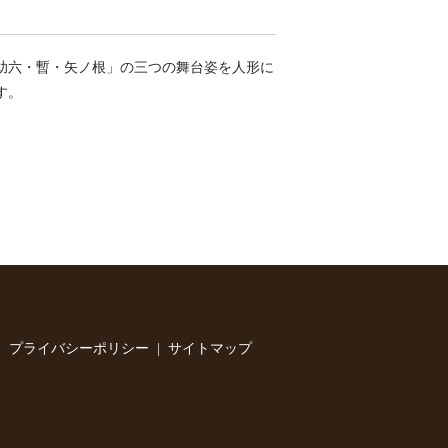
助六・暫・矢ノ根」の三つの舞台姿を人形に
す。
プライバシーポリシー
サイトマップ